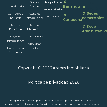
Somos
Propietarios
de
Barranquilla
Inversionista
Arenas
atención
Arrendatarios
Sedes
Comercio e
Asesores
Pagos PSE
comerciales
industria
Inmobiliarios
Cartagena
Arenas
Arenas
Sede
Boutique
Marketing
Administrativ
Proyectos
Constructoras
Inmobiliarios
Trabaja con
Consigna tu
nosotros
inmueble
Copyright © 2026 Arenas Inmobiliaria
Politica de privacidad 2026
Las imágenes publicadas, planos, renders y demás piezas publicitarias son
simples representaciones gráficas de diseño y pueden variar en su percepción y