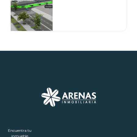
Inmuebles
Encuentra tu
Nosotros
Portales
Contáctanos
Horarios
inmueble