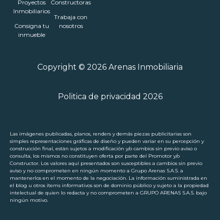
Proyectos
Constructoras
Inmobiliarios
Trabaja con
Consigna tu
nosotros
inmueble
Copyright © 2026 Arenas Inmobiliaria
Politica de privacidad 2026
Las imágenes publicadas, planos, renders y demás piezas publicitarias son
simples representaciones gráficas de diseño y pueden variar en su percepción y
construcción final, están sujetos a modificación y/o cambios sin previo aviso o
consulta, los mismos no constituyen oferta por parte del Promotor y/o
Constructor. Los valores aquí presentados son susceptibles a cambios sin previo
aviso y no comprometen en ningún momento a Grupo Arenas S.A.S. a
mantenerlos en el momento de la negociación. La información suministrada en
el blog u otros ítems informativos son de dominio público y sujeto a la propiedad
intelectual de quien lo redacta y no comprometen a GRUPO ARENAS S.A.S. bajo
ningún motivo.