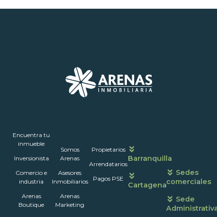
Inmuebles
Encuentra tu
Nosotros
Portales
Contáctanos
Horarios
inmueble
Somos
Propietarios
de
Barranquilla
Inversionista
Arenas
atención
Arrendatarios
Sedes
Comercio e
Asesores
Pagos PSE
comerciales
industria
Inmobiliarios
Cartagena
Arenas
Arenas
Sede
Boutique
Marketing
Administrativ