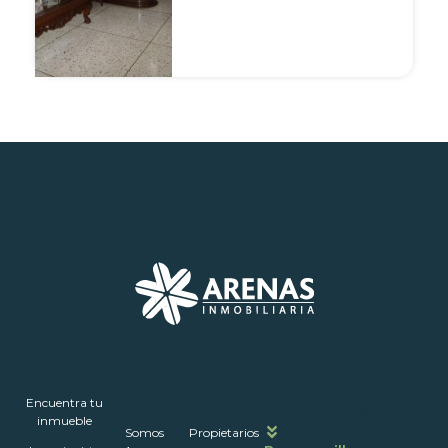
Inmuebles
Encuentra tu
Nosotros
Portales
Contáctanos
Horarios
inmueble
Somos
Propietarios
de