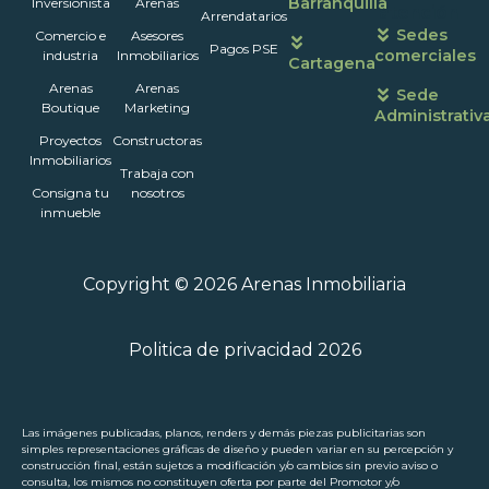
Barranquilla
Inversionista
Arenas
atención
Arrendatarios
Sedes
Comercio e
Asesores
Pagos PSE
comerciales
industria
Inmobiliarios
Cartagena
Arenas
Arenas
Sede
Boutique
Marketing
Administrativ
Proyectos
Constructoras
Inmobiliarios
Trabaja con
Consigna tu
nosotros
inmueble
Copyright © 2026 Arenas Inmobiliaria
Politica de privacidad 2026
Las imágenes publicadas, planos, renders y demás piezas publicitarias son
simples representaciones gráficas de diseño y pueden variar en su percepción y
construcción final, están sujetos a modificación y/o cambios sin previo aviso o
consulta, los mismos no constituyen oferta por parte del Promotor y/o