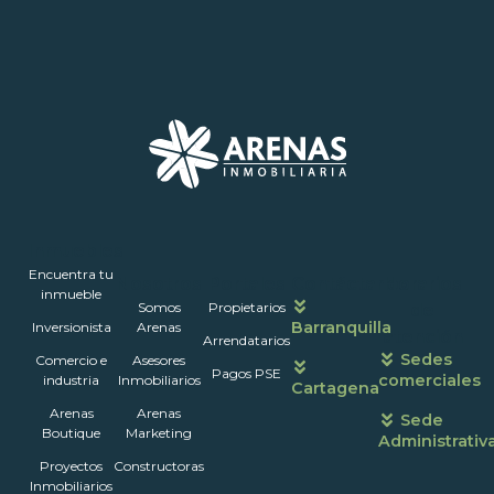
Inmuebles
Encuentra tu
Nosotros
Portales
Contáctanos
Horarios
inmueble
Somos
Propietarios
de
Barranquilla
Inversionista
Arenas
atención
Arrendatarios
Sedes
Comercio e
Asesores
Pagos PSE
comerciales
industria
Inmobiliarios
Cartagena
Arenas
Arenas
Sede
Boutique
Marketing
Administrativ
Proyectos
Constructoras
Inmobiliarios