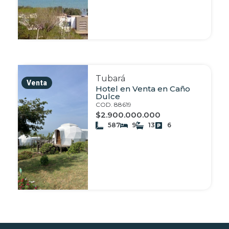
Tubará
Venta
Hotel en Venta en Caño
Dulce
COD. 88619
$2.900.000.000
587
9
13
6