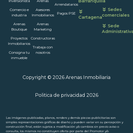
Barranquilla
Inversionista
Arenas
atención
Arrendatarios
Sedes
Comercio e
Asesores
Pagos PSE
comerciales
industria
Inmobiliarios
Cartagena
Arenas
Arenas
Sede
Boutique
Marketing
Administrativ
Proyectos
Constructoras
Inmobiliarios
Trabaja con
Consigna tu
nosotros
inmueble
Copyright © 2026 Arenas Inmobiliaria
Politica de privacidad 2026
Las imágenes publicadas, planos, renders y demás piezas publicitarias son
simples representaciones gráficas de diseño y pueden variar en su percepción y
construcción final, están sujetos a modificación y/o cambios sin previo aviso o
consulta, los mismos no constituyen oferta por parte del Promotor y/o