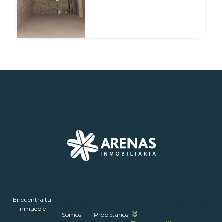
Inmuebles
Encuentra tu
Nosotros
Portales
Contáctanos
Horarios
inmueble
Somos
Propietarios
de