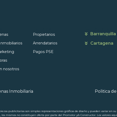
s
Portales
Contáctanos
Barranquilla
enas
Propietarios
Inmobiliarios
Arrendatarios
Cartagena
rketing
Pagos PSE
oras
on nosotros
nas Inmobiliaria
Politica d
ezas publicitarias son simples representaciones gráficas de diseño y pueden variar en su p
a, los mismos no constituyen oferta por parte del Promotor y/o Constructor. Los valores aqu