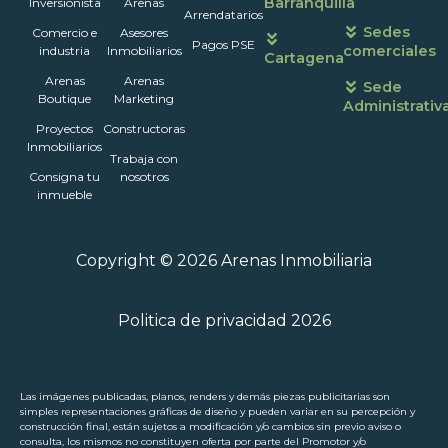
Barranquilla
Inversionista
Arenas
atención
Arrendatarios
Sedes
Comercio e
Asesores
Pagos PSE
comerciales
industria
Inmobiliarios
Cartagena
Arenas
Arenas
Sede
Boutique
Marketing
Administrativ
Proyectos
Constructoras
Inmobiliarios
Trabaja con
Consigna tu
nosotros
inmueble
Copyright © 2026 Arenas Inmobiliaria
Politica de privacidad 2026
Las imágenes publicadas, planos, renders y demás piezas publicitarias son
simples representaciones gráficas de diseño y pueden variar en su percepción y
construcción final, están sujetos a modificación y/o cambios sin previo aviso o
consulta, los mismos no constituyen oferta por parte del Promotor y/o