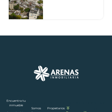
Inmuebles
Encuentra tu
Nosotros
Portales
Contáctanos
Horarios
inmueble
Somos
Propietarios
de