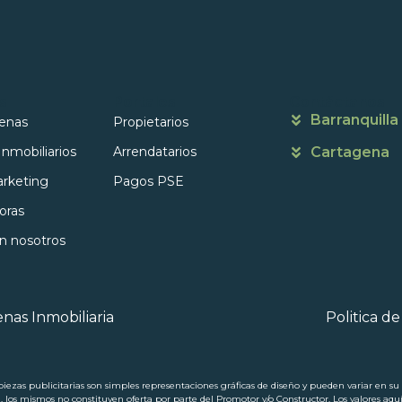
s
Portales
Contáctanos
Barranquilla
enas
Propietarios
Inmobiliarios
Arrendatarios
Cartagena
rketing
Pagos PSE
oras
on nosotros
nas Inmobiliaria
Politica d
ezas publicitarias son simples representaciones gráficas de diseño y pueden variar en su p
a, los mismos no constituyen oferta por parte del Promotor y/o Constructor. Los valores aqu