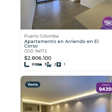
Puerto Colombia
Apartamento en Arriendo en El
Corso
COD. 94173
$2.806.100
88
3
2
1
Venta