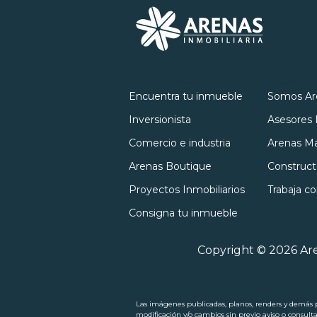
Inmuebles
Nosotro
Encuentra tu inmueble
Somos Ar
Inversionista
Asesores 
Comercio e industria
Arenas Ma
Arenas Boutique
Construct
Proyectos Inmobiliarios
Trabaja c
Consigna tu inmueble
Copyright © 2026 Are
Las imágenes publicadas, planos, renders y demás pi
modificación y/o cambios sin previo aviso o consult