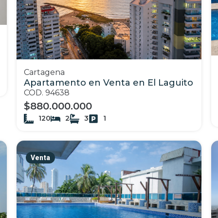
Cartagena
Apartamento en Venta en El Laguito
COD. 94638
$880.000.000
120
2
3
1
Venta