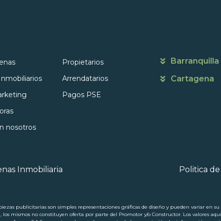
s
Portales
Contáctanos
Barranquilla
enas
Propietarios
Inmobiliarios
Arrendatarios
Cartagena
rketing
Pagos PSE
oras
on nosotros
nas Inmobiliaria
Politica d
ezas publicitarias son simples representaciones gráficas de diseño y pueden variar en su p
a, los mismos no constituyen oferta por parte del Promotor y/o Constructor. Los valores aqu