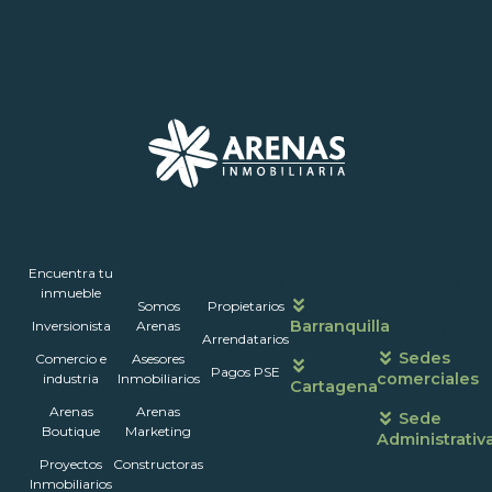
Inmuebles
Encuentra tu
Nosotros
Portales
Contáctanos
Horarios
inmueble
Somos
Propietarios
de
Barranquilla
Inversionista
Arenas
atención
Arrendatarios
Sedes
Comercio e
Asesores
Pagos PSE
comerciales
industria
Inmobiliarios
Cartagena
Arenas
Arenas
Sede
Boutique
Marketing
Administrativ
Proyectos
Constructoras
Inmobiliarios