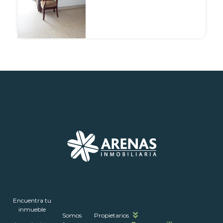
Inmuebles
Encuentra tu
Nosotros
Portales
Contáctanos
Horarios
inmueble
Somos
Propietarios
de