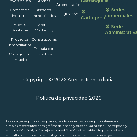
Barranquilla
Inversionista
Arenas
atención
Arrendatarios
Sedes
Comercio e
Asesores
Pagos PSE
comerciales
industria
Inmobiliarios
Cartagena
Arenas
Arenas
Sede
Boutique
Marketing
Administrativ
Proyectos
Constructoras
Inmobiliarios
Trabaja con
Consigna tu
nosotros
inmueble
Copyright © 2026 Arenas Inmobiliaria
Politica de privacidad 2026
Las imágenes publicadas, planos, renders y demás piezas publicitarias son
simples representaciones gráficas de diseño y pueden variar en su percepción y
construcción final, están sujetos a modificación y/o cambios sin previo aviso o
consulta, los mismos no constituyen oferta por parte del Promotor y/o