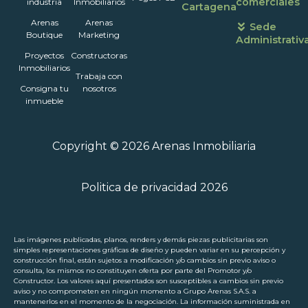
comerciales
industria
Inmobiliarios
Cartagena
Arenas
Arenas
Sede
Boutique
Marketing
Administrativ
Proyectos
Constructoras
Inmobiliarios
Trabaja con
Consigna tu
nosotros
inmueble
Copyright © 2026 Arenas Inmobiliaria
Politica de privacidad 2026
Las imágenes publicadas, planos, renders y demás piezas publicitarias son
simples representaciones gráficas de diseño y pueden variar en su percepción y
construcción final, están sujetos a modificación y/o cambios sin previo aviso o
consulta, los mismos no constituyen oferta por parte del Promotor y/o
Constructor. Los valores aquí presentados son susceptibles a cambios sin previo
aviso y no comprometen en ningún momento a Grupo Arenas S.A.S. a
mantenerlos en el momento de la negociación. La información suministrada en