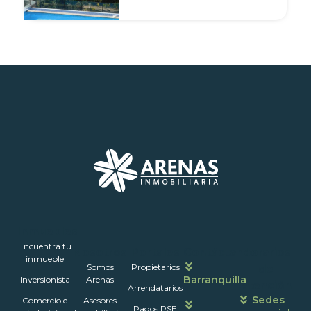
Inmuebles
Encuentra tu
Nosotros
Portales
Contáctanos
Horarios
inmueble
Somos
Propietarios
de
Barranquilla
Inversionista
Arenas
atención
Arrendatarios
Sedes
Comercio e
Asesores
Pagos PSE