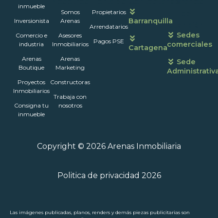
Nosotros
Portales
Contáctanos
Horarios
inmueble
Somos
Propietarios
de
Barranquilla
Inversionista
Arenas
atención
Arrendatarios
Sedes
Comercio e
Asesores
Pagos PSE
comerciales
industria
Inmobiliarios
Cartagena
Arenas
Arenas
Sede
Boutique
Marketing
Administrativ
Proyectos
Constructoras
Inmobiliarios
Trabaja con
Consigna tu
nosotros
inmueble
Copyright © 2026 Arenas Inmobiliaria
Politica de privacidad 2026
Las imágenes publicadas, planos, renders y demás piezas publicitarias son