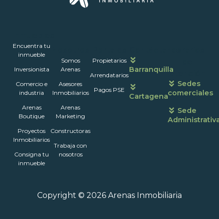
Inmuebles
Encuentra tu
Nosotros
Portales
Contáctanos
Horarios
inmueble
Somos
Propietarios
de
Barranquilla
Inversionista
Arenas
atención
Arrendatarios
Sedes
Comercio e
Asesores
Pagos PSE
comerciales
industria
Inmobiliarios
Cartagena
Arenas
Arenas
Sede
Boutique
Marketing
Administrativ
Proyectos
Constructoras
Inmobiliarios
Trabaja con
Consigna tu
nosotros
inmueble
Copyright © 2026 Arenas Inmobiliaria