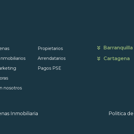
s
Portales
Contáctanos
Barranquilla
enas
Propietarios
Inmobiliarios
Arrendatarios
Cartagena
rketing
Pagos PSE
oras
on nosotros
nas Inmobiliaria
Politica d