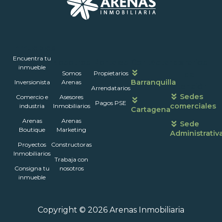
Inmuebles
Encuentra tu
Nosotros
Portales
Contáctanos
Horarios
inmueble
Somos
Propietarios
de
Barranquilla
Inversionista
Arenas
atención
Arrendatarios
Sedes
Comercio e
Asesores
Pagos PSE
comerciales
industria
Inmobiliarios
Cartagena
Arenas
Arenas
Sede
Boutique
Marketing
Administrativ
Proyectos
Constructoras
Inmobiliarios
Trabaja con
Consigna tu
nosotros
inmueble
Copyright © 2026 Arenas Inmobiliaria