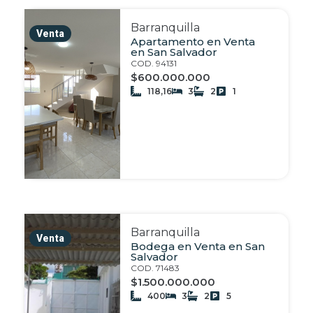
Barranquilla
Venta
Apartamento en Venta
en San Salvador
COD. 94131
$600.000.000
118,16
3
2
1
Barranquilla
Venta
Bodega en Venta en San
Salvador
COD. 71483
$1.500.000.000
400
3
2
5