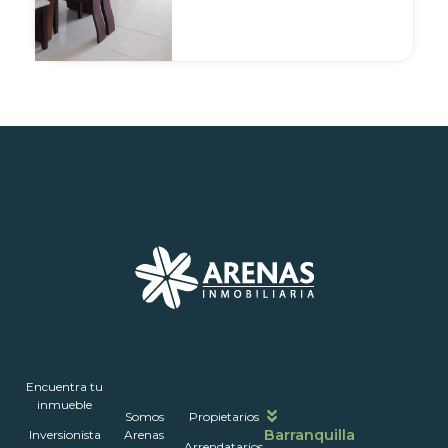
Inmuebles
Encuentra tu
Nosotros
Portales
Contáctanos
Horarios
inmueble
Somos
Propietarios
de
Barranquilla
Inversionista
Arenas
atención
Arrendatarios