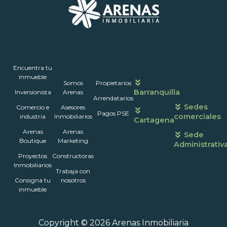
Inmuebles
Encuentra tu
Nosotros
Portales
Contáctanos
Horarios
inmueble
Somos
Propietarios
de
Barranquilla
Inversionista
Arenas
atención
Arrendatarios
Sedes
Comercio e
Asesores
Pagos PSE
comerciales
industria
Inmobiliarios
Cartagena
Arenas
Arenas
Sede
Boutique
Marketing
Administrativ
Proyectos
Constructoras
Inmobiliarios
Trabaja con
Consigna tu
nosotros
inmueble
Copyright © 2026 Arenas Inmobiliaria