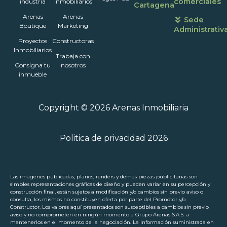
comerciales
industria
Inmobiliarios
Cartagena
Arenas
Arenas
Sede
Boutique
Marketing
Administrativ
Proyectos
Constructoras
Inmobiliarios
Trabaja con
Consigna tu
nosotros
inmueble
Copyright © 2026 Arenas Inmobiliaria
Politica de privacidad 2026
Las imágenes publicadas, planos, renders y demás piezas publicitarias son
simples representaciones gráficas de diseño y pueden variar en su percepción y
construcción final, están sujetos a modificación y/o cambios sin previo aviso o
consulta, los mismos no constituyen oferta por parte del Promotor y/o
Constructor. Los valores aquí presentados son susceptibles a cambios sin previo
aviso y no comprometen en ningún momento a Grupo Arenas S.A.S. a
mantenerlos en el momento de la negociación. La información suministrada en