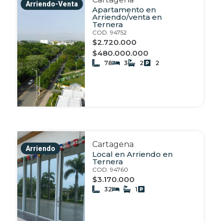
Arriendo-Venta
Apartamento en
Arriendo/venta en
Ternera
COD. 94752
$2.720.000
$480.000.000
78
3
2
2
Cartagena
Arriendo
Local en Arriendo en
Ternera
COD. 94760
$3.170.000
32
1