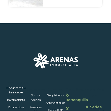
Inmuebles
Encuentra tu
Nosotros
Portales
Contáctanos
Horarios
inmueble
Somos
Propietarios
de
Barranquilla
Inversionista
Arenas
atención
Arrendatarios
Sedes
Comercio e
Asesores
Pagos PSE