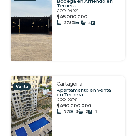
Bodega en Arriendo en
Ternera
COD. 94021
$45.000.000
2783
4
Cartagena
Venta
Apartamento en Venta
en Ternera
COD. 92741
$490.000.000
77
3
2
1