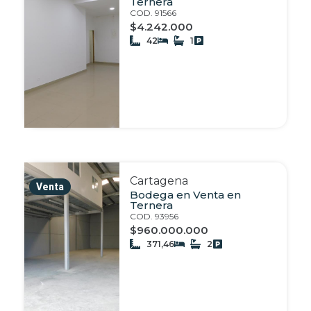
Ternera
COD. 91566
$4.242.000
42
1
Cartagena
Venta
Bodega en Venta en
Ternera
COD. 93956
$960.000.000
371,46
2