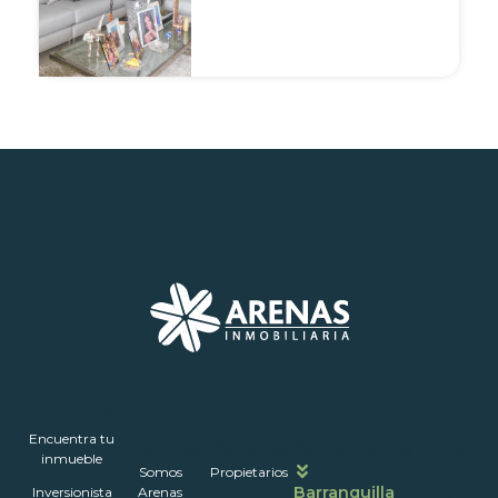
Inmuebles
Encuentra tu
Nosotros
Portales
Contáctanos
Horarios
inmueble
Somos
Propietarios
de
Barranquilla
Inversionista
Arenas