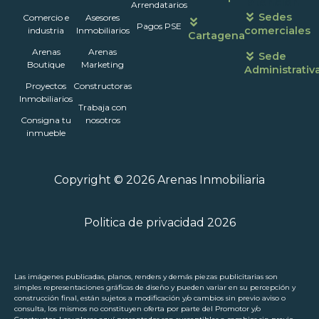
atención
Arrendatarios
Sedes
Comercio e
Asesores
Pagos PSE
comerciales
industria
Inmobiliarios
Cartagena
Arenas
Arenas
Sede
Boutique
Marketing
Administrativ
Proyectos
Constructoras
Inmobiliarios
Trabaja con
Consigna tu
nosotros
inmueble
Copyright © 2026 Arenas Inmobiliaria
Politica de privacidad 2026
Las imágenes publicadas, planos, renders y demás piezas publicitarias son
simples representaciones gráficas de diseño y pueden variar en su percepción y
construcción final, están sujetos a modificación y/o cambios sin previo aviso o
consulta, los mismos no constituyen oferta por parte del Promotor y/o