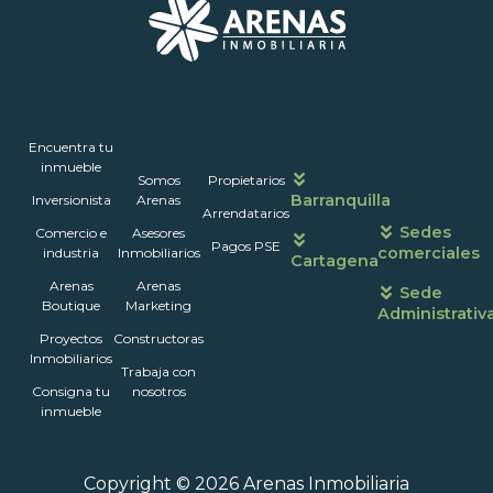
Inmuebles
Encuentra tu
Nosotros
Portales
Contáctanos
Horarios
inmueble
Somos
Propietarios
de
Barranquilla
Inversionista
Arenas
atención
Arrendatarios
Sedes
Comercio e
Asesores
Pagos PSE
comerciales
industria
Inmobiliarios
Cartagena
Arenas
Arenas
Sede
Boutique
Marketing
Administrativ
Proyectos
Constructoras
Inmobiliarios
Trabaja con
Consigna tu
nosotros
inmueble
Copyright © 2026 Arenas Inmobiliaria