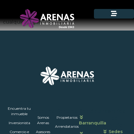
Ahora podrás firmas contratos y promesas desde
cualquier lugar.
Inmuebles
Encuentra tu
Nosotros
Portales
Contáctanos
Horarios
inmueble
Somos
Propietarios
de
Barranquilla
Inversionista
Arenas
atención
Arrendatarios
Sedes
Comercio e
Asesores