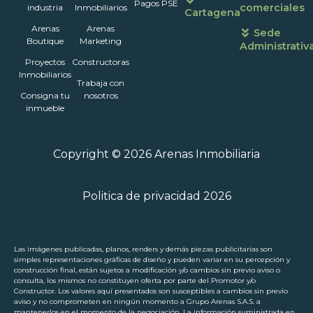
Pagos PSE
comerciales
industria
Inmobiliarios
Cartagena
Arenas
Arenas
Sede
Boutique
Marketing
Administrativ
Proyectos
Constructoras
Inmobiliarios
Trabaja con
Consigna tu
nosotros
inmueble
Copyright © 2026 Arenas Inmobiliaria
Politica de privacidad 2026
Las imágenes publicadas, planos, renders y demás piezas publicitarias son
simples representaciones gráficas de diseño y pueden variar en su percepción y
construcción final, están sujetos a modificación y/o cambios sin previo aviso o
consulta, los mismos no constituyen oferta por parte del Promotor y/o
Constructor. Los valores aquí presentados son susceptibles a cambios sin previo
aviso y no comprometen en ningún momento a Grupo Arenas S.A.S. a
mantenerlos en el momento de la negociación. La información suministrada en