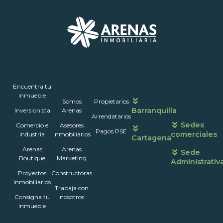
Inmuebles
Encuentra tu
Nosotros
Portales
Contáctanos
Horarios
inmueble
Somos
Propietarios
de
Barranquilla
Inversionista
Arenas
atención
Arrendatarios
Sedes
Comercio e
Asesores
Pagos PSE
comerciales
industria
Inmobiliarios
Cartagena
Arenas
Arenas
Sede
Boutique
Marketing
Administrativ
Proyectos
Constructoras
Inmobiliarios
Trabaja con
Consigna tu
nosotros
inmueble