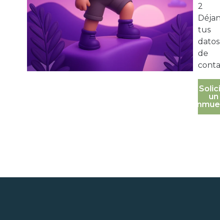
2
Déja
tus
datos
de
conta
Solic
un
inmue