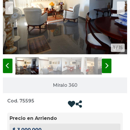
‹
›
1 / 15
Míralo 360
Cod. 75595
Precio en Arriendo
$ 3.000.000