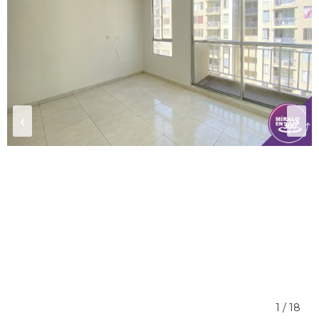
‹
›
1 / 18