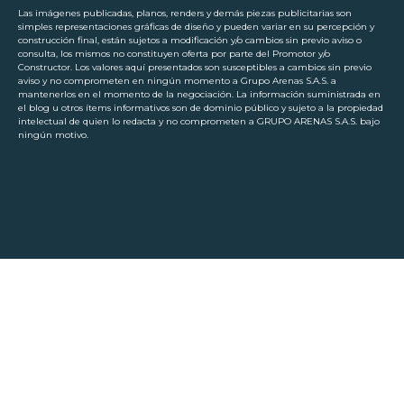
Las imágenes publicadas, planos, renders y demás piezas publicitarias son
simples representaciones gráficas de diseño y pueden variar en su percepción y
construcción final, están sujetos a modificación y/o cambios sin previo aviso o
consulta, los mismos no constituyen oferta por parte del Promotor y/o
Constructor. Los valores aquí presentados son susceptibles a cambios sin previo
aviso y no comprometen en ningún momento a Grupo Arenas S.A.S. a
mantenerlos en el momento de la negociación. La información suministrada en
el blog u otros ítems informativos son de dominio público y sujeto a la propiedad
intelectual de quien lo redacta y no comprometen a GRUPO ARENAS S.A.S. bajo
ningún motivo.