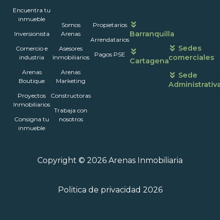
Encuentra tu
Nosotros
Portales
Contáctanos
Horarios
inmueble
Somos
Propietarios
de
Barranquilla
Inversionista
Arenas
atención
Arrendatarios
Sedes
Comercio e
Asesores
Pagos PSE
comerciales
industria
Inmobiliarios
Cartagena
Arenas
Arenas
Sede
Boutique
Marketing
Administrativ
Proyectos
Constructoras
Inmobiliarios
Trabaja con
Consigna tu
nosotros
inmueble
Copyright © 2026 Arenas Inmobiliaria
Politica de privacidad 2026