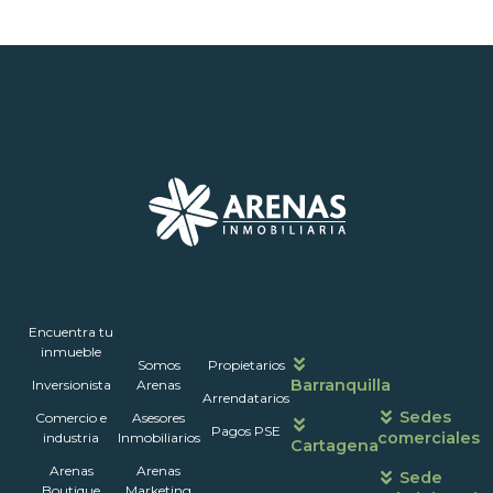
Inmuebles
Encuentra tu
Nosotros
Portales
Contáctanos
Horarios
inmueble
Somos
Propietarios
de
Barranquilla
Inversionista
Arenas
atención
Arrendatarios
Sedes
Comercio e
Asesores
Pagos PSE
comerciales
industria
Inmobiliarios
Cartagena
Arenas
Arenas
Sede
Boutique
Marketing