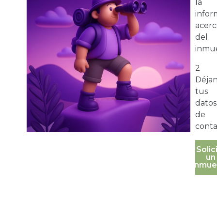
la
infor
acerc
del
inmue
2
Déja
tus
datos
de
conta
Solic
un
inmue