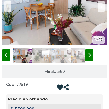
‹
›
1 / 17
Míralo 360
Cod. 77519
Precio en Arriendo
$ 3.500.000