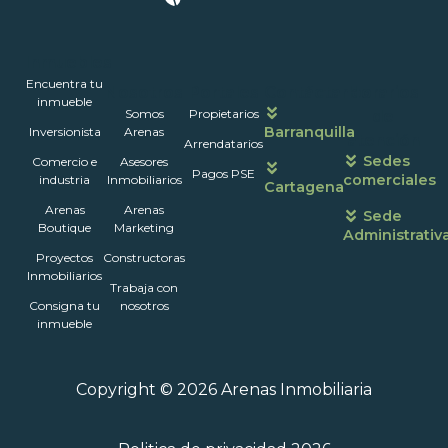
Inmuebles
Encuentra tu
Nosotros
Portales
Contáctanos
Horarios
inmueble
Somos
Propietarios
de
Barranquilla
Inversionista
Arenas
atención
Arrendatarios
Sedes
Comercio e
Asesores
Pagos PSE
comerciales
industria
Inmobiliarios
Cartagena
Arenas
Arenas
Sede
Boutique
Marketing
Administrativ
Proyectos
Constructoras
Inmobiliarios
Trabaja con
Consigna tu
nosotros
inmueble
Copyright © 2026 Arenas Inmobiliaria