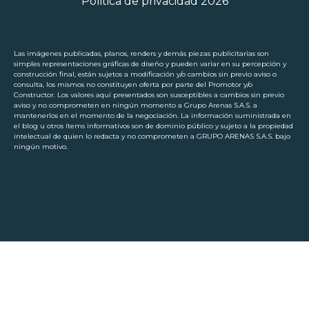
Politica de privacidad 2026
Las imágenes publicadas, planos, renders y demás piezas publicitarias son
simples representaciones gráficas de diseño y pueden variar en su percepción y
construcción final, están sujetos a modificación y/o cambios sin previo aviso o
consulta, los mismos no constituyen oferta por parte del Promotor y/o
Constructor. Los valores aquí presentados son susceptibles a cambios sin previo
aviso y no comprometen en ningún momento a Grupo Arenas S.A.S. a
mantenerlos en el momento de la negociación. La información suministrada en
el blog u otros ítems informativos son de dominio público y sujeto a la propiedad
intelectual de quien lo redacta y no comprometen a GRUPO ARENAS S.A.S. bajo
ningún motivo.