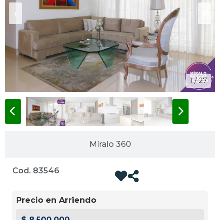
‹
›
1 / 27
Míralo 360
Cod. 83546
Precio en Arriendo
$ 8.500.000