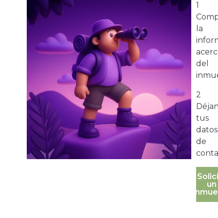
1
Comp
la
infor
acerc
del
inmue
2
Déja
tus
datos
de
conta
Solic
un
inmue