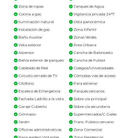
Zona de ropas
Tanques de Agua
Cocina a gas
Vigilancia privada 24*7
Iluminación natural
Vista panorámica
Instalación de gas
Zona Infantil
Baño Auxiliar
Zonas Verdes
Vista exterior
Área Urbana
Ascensor
Cancha de Baloncesto
Bahía exterior de parqueo
Cancha de Futbol
Cableado de Red
Colegios/Universidades
Circuito cerrado de TV
Cómodas vias de acceso
Citófono
Para estrenar
Escalera de Emergencia
Parques cercanos
Fachada Ladrillo a la vista
Sobre vía principal
Garaje Cubierto
Sobre vía secundaria
Gimnasio
Supermercados/C.Ciales
Jardín
Trans. Público cercano
Oficinas administrativas
Zona Comercial
Parqueadero Visitantes
Zona Residencial