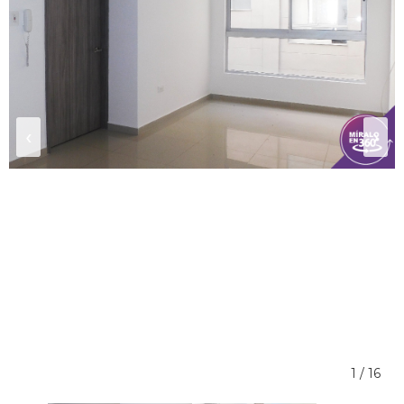
‹
›
1 / 16