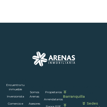
Inmuebles
Encuentra tu
Nosotros
Portales
Contáctanos
Horarios
inmueble
Somos
Propietarios
de
Barranquilla
Inversionista
Arenas
atención
Arrendatarios
Sedes
Comercio e
Asesores
Pagos PSE