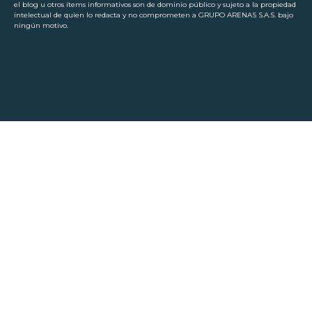
el blog u otros ítems informativos son de dominio público y sujeto a la propiedad
intelectual de quien lo redacta y no comprometen a GRUPO ARENAS S.A.S. bajo
ningún motivo.