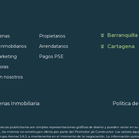
s
Portales
Contáctanos
Barranquilla
enas
Propietarios
Inmobiliarios
Arrendatarios
Cartagena
rketing
Pagos PSE
oras
on nosotros
nas Inmobiliaria
Politica d
ezas publicitarias son simples representaciones gráficas de diseño y pueden variar en su p
a, los mismos no constituyen oferta por parte del Promotor y/o Constructor. Los valores aqu
 Arenas S.A.S. a mantenerlos en el momento de la negociación. La información suminis