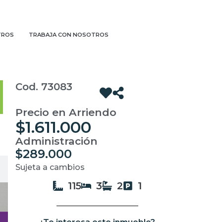
TROS
TRABAJA CON NOSOTROS
Cod. 73083
Precio en Arriendo
$1.611.000
Administración
$289.000
Sujeta a cambios
115
3
2
1