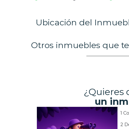
Ubicación del Inmueb
Otros inmuebles que te
¿Quieres
un inm
1 C
2 D