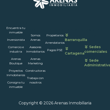
Inmuebles
Encuentra tu
Nosotros
Portales
Contáctanos
Horarios
inmueble
Somos
Propietarios
de
Barranquilla
Inversionista
Arenas
atención
Arrendatarios
Sedes
Comercio e
Asesores
Pagos PSE
comerciales
industria
Inmobiliarios
Cartagena
Arenas
Arenas
Sede
Boutique
Marketing
Administrativ
Proyectos
Constructoras
Inmobiliarios
Trabaja con
Consigna tu
nosotros
inmueble
Copyright © 2026 Arenas Inmobiliaria