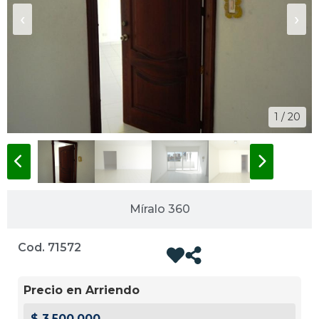
‹
›
1 / 20
Míralo 360
Cod. 71572
Precio en Arriendo
$ 3.500.000