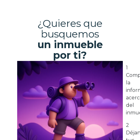
¿Quieres que
busquemos
un inmueble
por ti?
1
Comp
la
infor
acerc
del
inmue
2
Déja