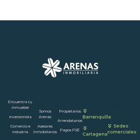
Inmuebles
Encuentra tu
Nosotros
Portales
Contáctanos
Horarios
inmueble
Somos
Propietarios
de
Barranquilla
Inversionista
Arenas
atención
Arrendatarios
Sedes
Comercio e
Asesores
Pagos PSE
comerciales
industria
Inmobiliarios
Cartagena