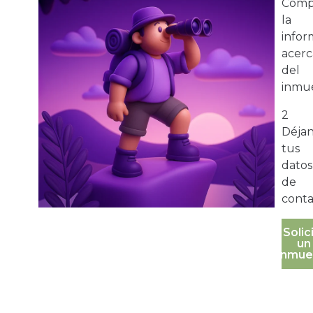
Comp
la
infor
acerc
del
inmue
2
Déja
tus
datos
de
conta
Solic
un
inmue