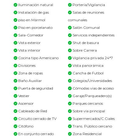
Iluminación natural
Portería/Vigilancia
Instalación de gas
Salas de reuniones
piso en Mármol
comunales
Piso en porcelanato
Salón Comunal
Sala-Comedor
Servicios independientes
Vista exterior
Shut de basura
Vista interior
Sobre Carrera
Cocina tipo Americano
Vigilancia privada 24*7
Divisiones
Vista panorámica
Zona de ropas
Cancha de Futbol
Baño Auxiliar
Colegios/Universidades
Puerta de seguridad
Cómodas vias de acceso
Vestier
Garaje/Parqueadero(s)
Ascensor
Parques cercanos
Cableado de Red
Sobre vía principal
Circuito cerrado de TV
Supermercados/C.Ciales
Citófono
Trans. Público cercano
En conjunto cerrado
Zona Residencial