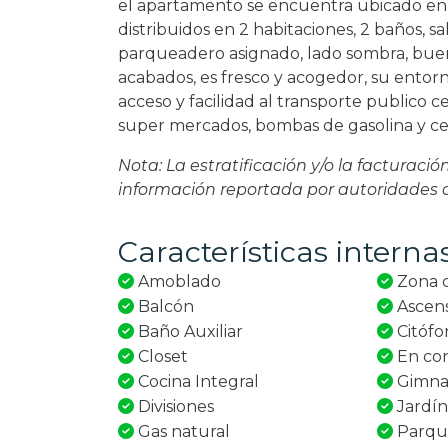
el apartamento se encuentra ubicado en 
distribuidos en 2 habitaciones, 2 baños, s
parqueadero asignado, lado sombra, buen
acabados, es fresco y acogedor, su entorn
acceso y facilidad al transporte publico 
super mercados, bombas de gasolina y ce
Nota: La estratificación y/o la facturaci
información reportada por autoridades
Características interna
Amoblado
Zona d
Balcón
Ascen
Baño Auxiliar
Citófo
Closet
En con
Cocina Integral
Gimna
Divisiones
Jardí
Gas natural
Parque