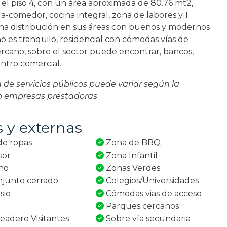
el piso 4, con un área aproximada de 80.76 mt2,
ala-comedor, cocina integral, zona de labores y 1
a distribución en sus áreas con buenos y modernos
o es tranquilo, residencial con cómodas vías de
cercano, sobre el sector puede encontrar, bancos,
ntro comercial.
ón de servicios públicos puede variar según la
 o empresas prestadoras
s y externas
e ropas
Zona de BBQ
sor
Zona Infantil
no
Zonas Verdes
junto cerrado
Colegios/Universidades
sio
Cómodas vias de acceso
n
Parques cercanos
adero Visitantes
Sobre vía secundaria