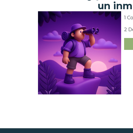
un inm
1 C
2 D