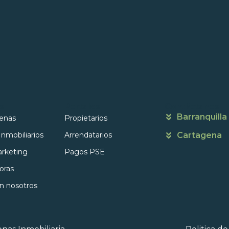
s
Portales
Contáctanos
Barranquilla
enas
Propietarios
Inmobiliarios
Arrendatarios
Cartagena
rketing
Pagos PSE
oras
on nosotros