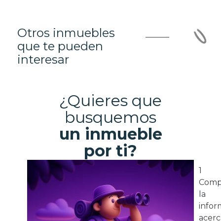
Otros inmuebles
que te pueden
interesar
¿Quieres que
busquemos
un inmueble
por ti?
1
Comp
la
infor
acerc