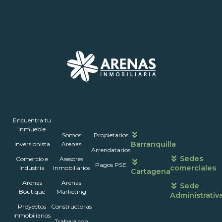
Inmuebles
Encuentra tu
Nosotros
Portales
Contáctanos
Horarios
inmueble
Somos
Propietarios
de
Barranquilla
Inversionista
Arenas
atención
Arrendatarios
Sedes
Comercio e
Asesores
Pagos PSE
comerciales
industria
Inmobiliarios
Cartagena
Arenas
Arenas
Sede
Boutique
Marketing
Administrativ
Proyectos
Constructoras
Inmobiliarios
Trabaja con