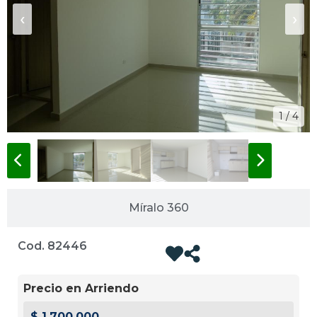
‹
›
1 / 4
Míralo 360
Cod. 82446
Precio en Arriendo
$ 1.700.000