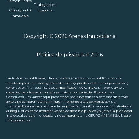
Inmobiliarios
Trabaja con
Consigna tu
nosotros
inmueble
Copyright © 2026 Arenas Inmobiliaria
Politica de privacidad 2026
Las imágenes publicadas, planos, renders y demás piezas publicitarias son
simples representaciones gráficas de diseño y pueden variar en su percepción y
construcción final, están sujetos a modificación y/o cambios sin previo aviso o
consulta, los mismos no constituyen oferta por parte del Promotor y/o
Constructor. Los valores aquí presentados son susceptibles a cambios sin previo
aviso y no comprometen en ningún momento a Grupo Arenas S.A.S. a
mantenerlos en el momento de la negociación. La información suministrada en
el blog u otros ítems informativos son de dominio público y sujeto a la propiedad
intelectual de quien lo redacta y no comprometen a GRUPO ARENAS S.A.S. bajo
ningún motivo.