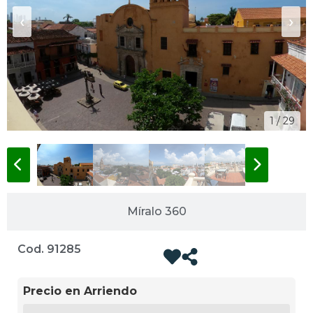
‹
›
1 / 29
Míralo 360
Cod. 91285
Precio en Arriendo