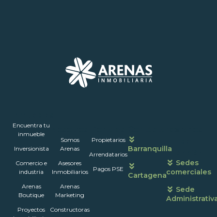
Inmuebles
Encuentra tu
Nosotros
Portales
Contáctanos
Horarios
inmueble
Somos
Propietarios
de
Barranquilla
Inversionista
Arenas
atención
Arrendatarios
Sedes
Comercio e
Asesores
Pagos PSE
comerciales
industria
Inmobiliarios
Cartagena
Arenas
Arenas
Sede
Boutique
Marketing
Administrativ
Proyectos
Constructoras