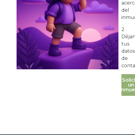
acerc
del
inmue
2
Déja
tus
datos
de
conta
Solic
un
inmue