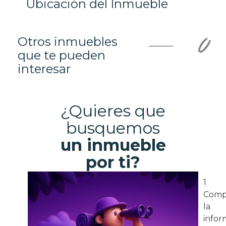
Ubicación del Inmueble
Otros inmuebles
que te pueden
interesar
¿Quieres que
busquemos
un inmueble
por ti?
1
Comp
la
infor