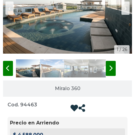
‹
›
1 / 26
Míralo 360
Cod. 94463
Precio en Arriendo
$ 4.588.000