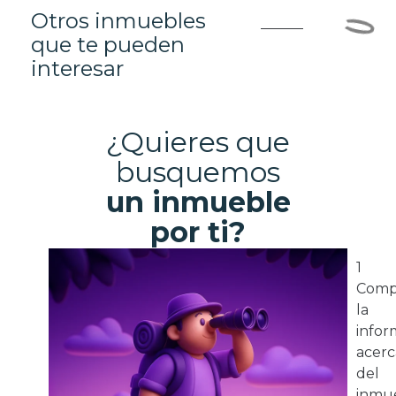
Otros inmuebles
que te pueden
interesar
¿Quieres que
busquemos
un inmueble
por ti?
1
Comp
la
infor
acerc
del
inmue