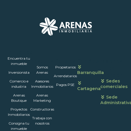
Inmuebles
Encuentra tu
Nosotros
Portales
Contáctanos
Horarios
inmueble
Somos
Propietarios
de
Barranquilla
Inversionista
Arenas
atención
Arrendatarios
Sedes
Comercio e
Asesores
Pagos PSE
comerciales
industria
Inmobiliarios
Cartagena
Arenas
Arenas
Sede
Boutique
Marketing
Administrativ
Proyectos
Constructoras
Inmobiliarios
Trabaja con
Consigna tu
nosotros
inmueble