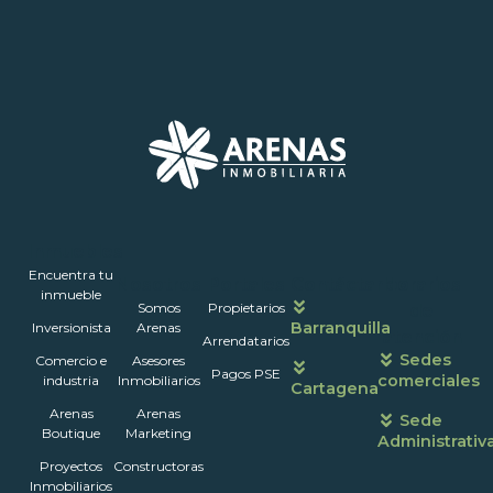
Inmuebles
Encuentra tu
Nosotros
Portales
Contáctanos
Horarios
inmueble
Somos
Propietarios
de
Barranquilla
Inversionista
Arenas
atención
Arrendatarios
Sedes
Comercio e
Asesores
Pagos PSE
comerciales
industria
Inmobiliarios
Cartagena
Arenas
Arenas
Sede
Boutique
Marketing
Administrativ
Proyectos
Constructoras
Inmobiliarios