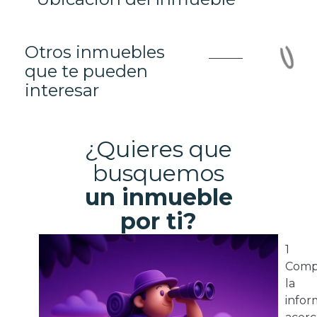
Otros inmuebles
que te pueden
interesar
¿Quieres que
busquemos
un inmueble
por ti?
1
Comp
la
infor