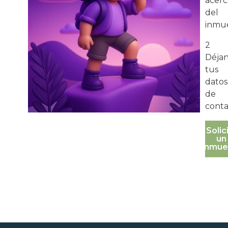
acerc
del
inmue
2
Déja
tus
datos
de
conta
Solic
un
inmue