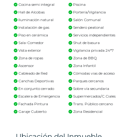
Cocina semi integral
Piscina
Hall de Alcobas
Portería/Vigilancia
Iluminación natural
Salón Comunal
Instalación de gas
Sendero peatonal
Piso en cerámica
Servicios independientes
Sala-Comedor
Shut de basura
Vista exterior
Vigilancia privada 24*7
Zona de ropas
Zona de BBQ
Ascensor
Zona Infantil
Cableado de Red
Cómodas vias de acceso
Canchas Deportivas
Parques cercanos
En conjunto cerrado
Sobre vía secundaria
Escalera de Emergencia
Supermercados/C.Ciales
Fachada Pintura
Trans. Público cercano
Garaje Cubierto
Zona Residencial
Ubicación del Inmueble