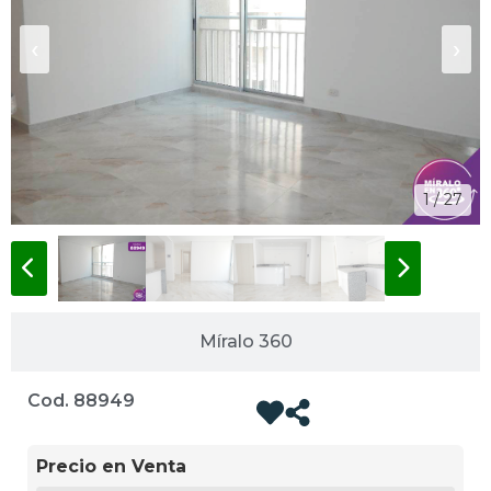
‹
›
1 / 27
Míralo 360
Cod. 88949
Precio en Venta