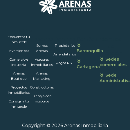
Inmuebles
Encuentra tu
Nosotros
Portales
Contáctanos
Horarios
inmueble
Somos
Propietarios
de
Barranquilla
Inversionista
Arenas
atención
Arrendatarios
Sedes
Comercio e
Asesores
Pagos PSE
comerciales
industria
Inmobiliarios
Cartagena
Arenas
Arenas
Sede
Boutique
Marketing
Administrativ
Proyectos
Constructoras
Inmobiliarios
Trabaja con
Consigna tu
nosotros
inmueble
Copyright © 2026 Arenas Inmobiliaria