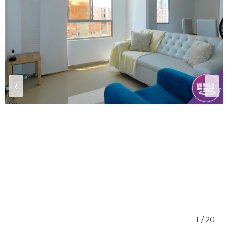
‹
›
1 / 20