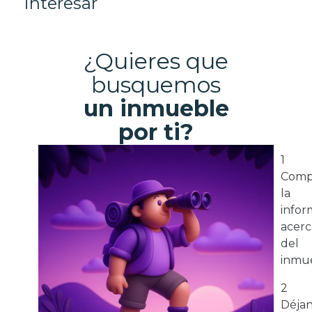
interesar
¿Quieres que
busquemos
un inmueble
por ti?
1
Comp
la
infor
acerc
del
inmue
2
Déja