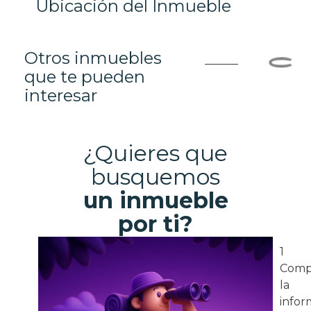
Ubicación del Inmueble
Otros inmuebles
que te pueden
interesar
¿Quieres que
busquemos
un inmueble
por ti?
1
Comp
la
infor