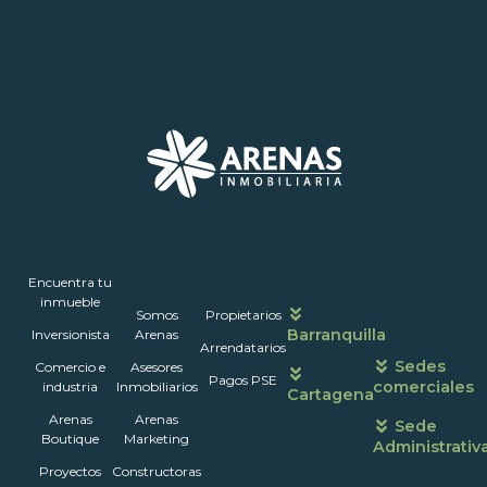
Inmuebles
Encuentra tu
Nosotros
Portales
Contáctanos
Horarios
inmueble
Somos
Propietarios
de
Barranquilla
Inversionista
Arenas
atención
Arrendatarios
Sedes
Comercio e
Asesores
Pagos PSE
comerciales
industria
Inmobiliarios
Cartagena
Arenas
Arenas
Sede
Boutique
Marketing
Administrativ
Proyectos
Constructoras