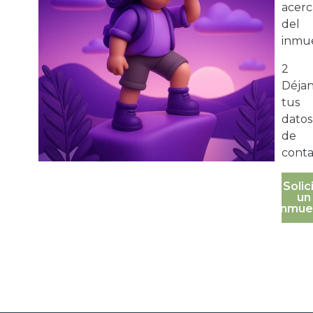
acerc
del
inmue
2
Déja
tus
datos
de
conta
Solic
un
inmue