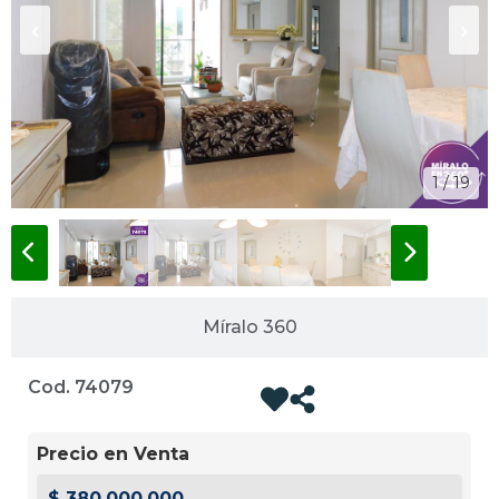
‹
›
1 / 19
Míralo 360
Cod. 74079
Precio en Venta
$ 380.000.000