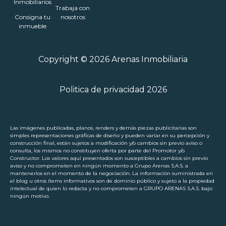
Inmobiliarios
Trabaja con
Consigna tu
nosotros
inmueble
Copyright © 2026 Arenas Inmobiliaria
Politica de privacidad 2026
Las imágenes publicadas, planos, renders y demás piezas publicitarias son
simples representaciones gráficas de diseño y pueden variar en su percepción y
construcción final, están sujetos a modificación y/o cambios sin previo aviso o
consulta, los mismos no constituyen oferta por parte del Promotor y/o
Constructor. Los valores aquí presentados son susceptibles a cambios sin previo
aviso y no comprometen en ningún momento a Grupo Arenas S.A.S. a
mantenerlos en el momento de la negociación. La información suministrada en
el blog u otros ítems informativos son de dominio público y sujeto a la propiedad
intelectual de quien lo redacta y no comprometen a GRUPO ARENAS S.A.S. bajo
ningún motivo.