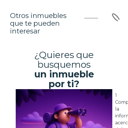
Otros inmuebles
que te pueden
interesar
¿Quieres que
busquemos
un inmueble
por ti?
1
Comp
la
infor
acerc