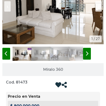
‹
›
1 / 27
Míralo 360
Cod. 81473
Precio en Venta
$ 900.000.000