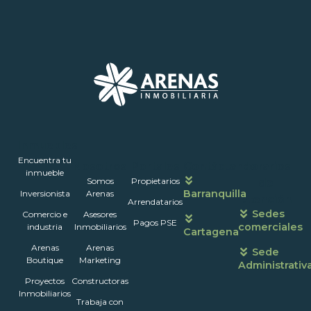
Inmuebles
Encuentra tu
Nosotros
Portales
Contáctanos
Horarios
inmueble
Somos
Propietarios
de
Barranquilla
Inversionista
Arenas
atención
Arrendatarios
Sedes
Comercio e
Asesores
Pagos PSE
comerciales
industria
Inmobiliarios
Cartagena
Arenas
Arenas
Sede
Boutique
Marketing
Administrativ
Proyectos
Constructoras
Inmobiliarios
Trabaja con