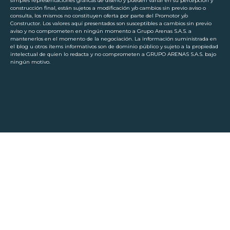
simples representaciones gráficas de diseño y pueden variar en su percepción y
construcción final, están sujetos a modificación y/o cambios sin previo aviso o
consulta, los mismos no constituyen oferta por parte del Promotor y/o
Constructor. Los valores aquí presentados son susceptibles a cambios sin previo
aviso y no comprometen en ningún momento a Grupo Arenas S.A.S. a
mantenerlos en el momento de la negociación. La información suministrada en
el blog u otros ítems informativos son de dominio público y sujeto a la propiedad
intelectual de quien lo redacta y no comprometen a GRUPO ARENAS S.A.S. bajo
ningún motivo.