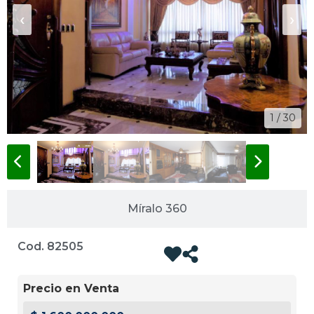
‹
›
1 / 30
Míralo 360
Cod. 82505
Precio en Venta