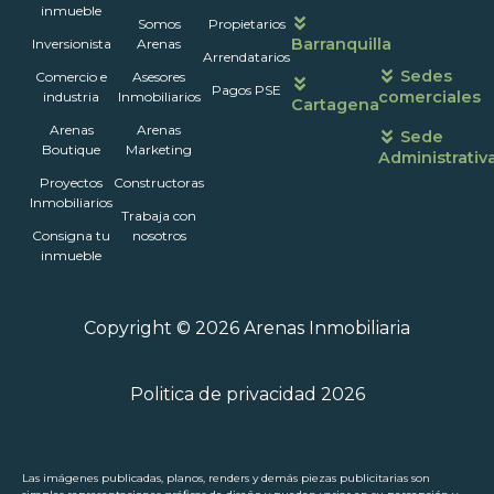
Nosotros
Portales
Contáctanos
Horarios
inmueble
Somos
Propietarios
de
Barranquilla
Inversionista
Arenas
atención
Arrendatarios
Sedes
Comercio e
Asesores
Pagos PSE
comerciales
industria
Inmobiliarios
Cartagena
Arenas
Arenas
Sede
Boutique
Marketing
Administrativ
Proyectos
Constructoras
Inmobiliarios
Trabaja con
Consigna tu
nosotros
inmueble
Copyright © 2026 Arenas Inmobiliaria
Politica de privacidad 2026
Las imágenes publicadas, planos, renders y demás piezas publicitarias son