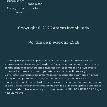
Inmobiliarios
Trabaja con
Consigna tu
nosotros
inmueble
Copyright © 2026 Arenas Inmobiliaria
Politica de privacidad 2026
Las imágenes publicadas, planos, renders y demás piezas publicitarias son
simples representaciones gráficas de diseño y pueden variar en su percepción y
construcción final, están sujetos a modificación y/o cambios sin previo aviso o
consulta, los mismos no constituyen oferta por parte del Promotor y/o
Constructor. Los valores aquí presentados son susceptibles a cambios sin previo
aviso y no comprometen en ningún momento a Grupo Arenas S.A.S. a
mantenerlos en el momento de la negociación. La información suministrada en
el blog u otros ítems informativos son de dominio público y sujeto a la propiedad
intelectual de quien lo redacta y no comprometen a GRUPO ARENAS S.A.S. bajo
ningún motivo.