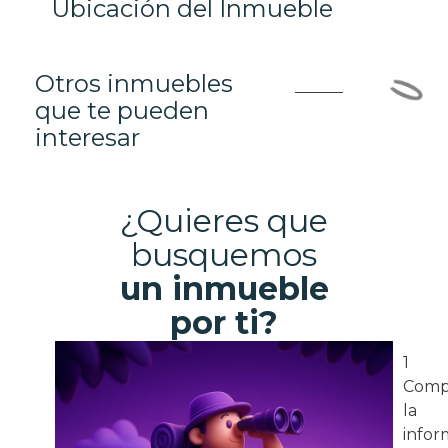
Ubicación del Inmueble
Otros inmuebles
que te pueden
interesar
¿Quieres que
busquemos
un inmueble
por ti?
1
Comp
la
infor