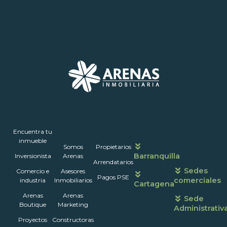
Inmuebles
Encuentra tu
Nosotros
Portales
Contáctanos
Horarios
inmueble
Somos
Propietarios
de
Barranquilla
Inversionista
Arenas
atención
Arrendatarios
Sedes
Comercio e
Asesores
Pagos PSE
comerciales
industria
Inmobiliarios
Cartagena
Arenas
Arenas
Sede
Boutique
Marketing
Administrativ
Proyectos
Constructoras