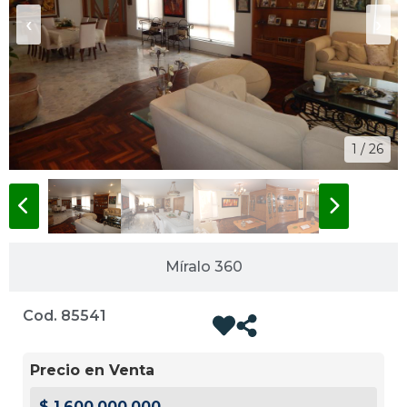
‹
›
1 / 26
Míralo 360
Cod. 85541
Precio en Venta
$ 1.600.000.000