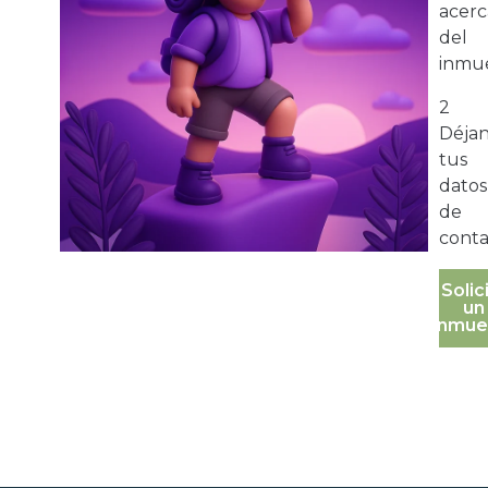
acerc
del
inmue
2
Déja
tus
datos
de
conta
Solic
un
inmue