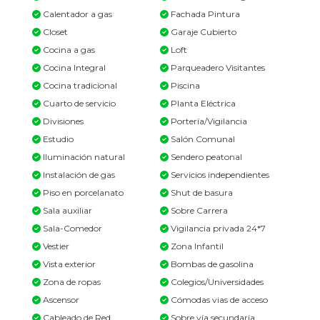
Calentador a gas
Fachada Pintura
Closet
Garaje Cubierto
Cocina a gas
Loft
Cocina Integral
Parqueadero Visitantes
Cocina tradicional
Piscina
Cuarto de servicio
Planta Eléctrica
Divisiones
Portería/Vigilancia
Estudio
Salón Comunal
Iluminación natural
Sendero peatonal
Instalación de gas
Servicios independientes
Piso en porcelanato
Shut de basura
Sala auxiliar
Sobre Carrera
Sala-Comedor
Vigilancia privada 24*7
Vestier
Zona Infantil
Vista exterior
Bombas de gasolina
Zona de ropas
Colegios/Universidades
Ascensor
Cómodas vias de acceso
Cableado de Red
Sobre vía secundaria