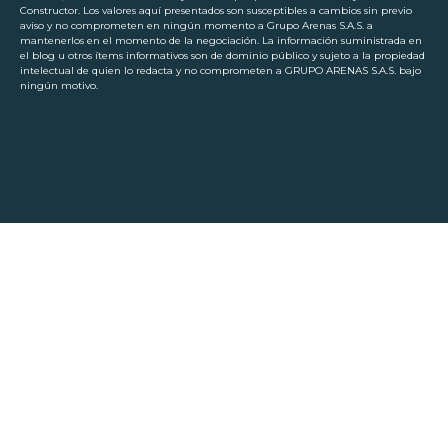
Constructor. Los valores aquí presentados son susceptibles a cambios sin previo
aviso y no comprometen en ningún momento a Grupo Arenas S.A.S. a
mantenerlos en el momento de la negociación. La información suministrada en
el blog u otros ítems informativos son de dominio público y sujeto a la propiedad
intelectual de quien lo redacta y no comprometen a GRUPO ARENAS S.A.S. bajo
ningún motivo.