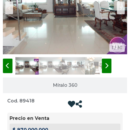
‹
›
1 / 30
Míralo 360
Cod. 89418
Precio en Venta
$ 970.000.000