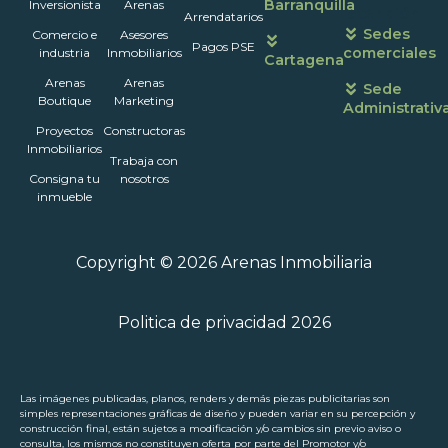
Barranquilla
Inversionista
Arenas
atención
Arrendatarios
Sedes
Comercio e
Asesores
Pagos PSE
comerciales
industria
Inmobiliarios
Cartagena
Arenas
Arenas
Sede
Boutique
Marketing
Administrativ
Proyectos
Constructoras
Inmobiliarios
Trabaja con
Consigna tu
nosotros
inmueble
Copyright © 2026 Arenas Inmobiliaria
Politica de privacidad 2026
Las imágenes publicadas, planos, renders y demás piezas publicitarias son
simples representaciones gráficas de diseño y pueden variar en su percepción y
construcción final, están sujetos a modificación y/o cambios sin previo aviso o
consulta, los mismos no constituyen oferta por parte del Promotor y/o