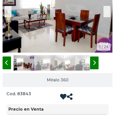
‹
›
1 / 24
Míralo 360
Cod. 83843
Precio en Venta