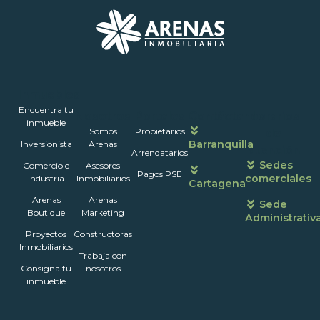
Inmuebles
Encuentra tu
Nosotros
Portales
Contáctanos
Horarios
inmueble
Somos
Propietarios
de
Barranquilla
Inversionista
Arenas
atención
Arrendatarios
Sedes
Comercio e
Asesores
Pagos PSE
comerciales
industria
Inmobiliarios
Cartagena
Arenas
Arenas
Sede
Boutique
Marketing
Administrativ
Proyectos
Constructoras
Inmobiliarios
Trabaja con
Consigna tu
nosotros
inmueble