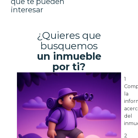
que te pueden
interesar
¿Quieres que
busquemos
un inmueble
por ti?
1
Comp
la
infor
acerc
del
inmue
2