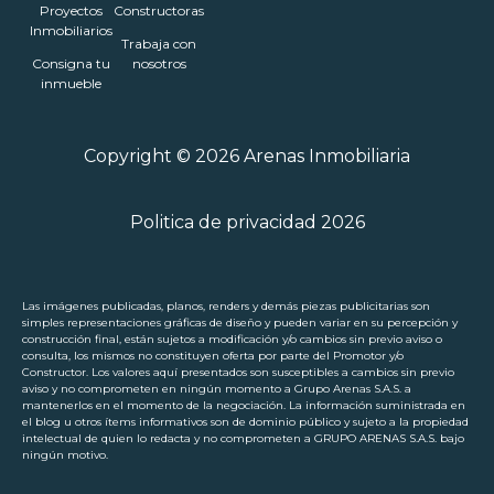
Proyectos
Constructoras
Inmobiliarios
Trabaja con
Consigna tu
nosotros
inmueble
Copyright © 2026 Arenas Inmobiliaria
Politica de privacidad 2026
Las imágenes publicadas, planos, renders y demás piezas publicitarias son
simples representaciones gráficas de diseño y pueden variar en su percepción y
construcción final, están sujetos a modificación y/o cambios sin previo aviso o
consulta, los mismos no constituyen oferta por parte del Promotor y/o
Constructor. Los valores aquí presentados son susceptibles a cambios sin previo
aviso y no comprometen en ningún momento a Grupo Arenas S.A.S. a
mantenerlos en el momento de la negociación. La información suministrada en
el blog u otros ítems informativos son de dominio público y sujeto a la propiedad
intelectual de quien lo redacta y no comprometen a GRUPO ARENAS S.A.S. bajo
ningún motivo.