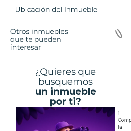
Ubicación del Inmueble
Otros inmuebles
que te pueden
interesar
¿Quieres que
busquemos
un inmueble
por ti?
1
Comp
la