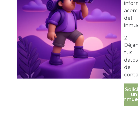
infor
acerc
del
inmue
2
Déja
tus
datos
de
conta
Solic
un
inmue