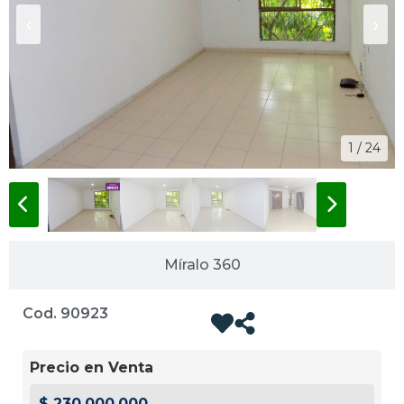
‹
›
1 / 24
Míralo 360
Cod. 90923
Precio en Venta
$ 230.000.000