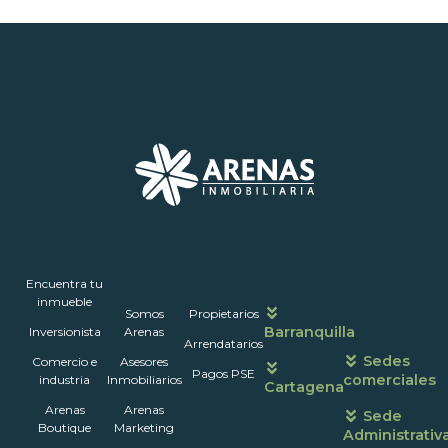
Inmuebles
Encuentra tu
Nosotros
Portales
Contáctanos
Horarios
inmueble
Somos
Propietarios
de
Barranquilla
Inversionista
Arenas
atención
Arrendatarios
Sedes
Comercio e
Asesores
Pagos PSE
comerciales
industria
Inmobiliarios
Cartagena
Arenas
Arenas
Sede
Boutique
Marketing
Administrativ