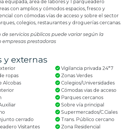
ina equipada, área de labores y 1 parqueadero
reas con amplios y cómodos espacios, fresco y
encial con cómodas vías de acceso y sobre el sector
rques, colegios, restaurantes y droguerías cercanas.
ón de servicios públicos puede variar según la
 o empresas prestadoras
s y externas
xterior
Vigilancia privada 24*7
e ropas
Zonas Verdes
e Alcobas
Colegios/Universidades
nterior
Cómodas vias de acceso
n
Parques cercanos
uxiliar
Sobre vía principal
no
Supermercados/C.Ciales
junto cerrado
Trans. Público cercano
adero Visitantes
Zona Residencial