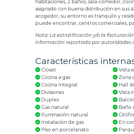
habitaciones, 2 baños, sala-comedor, coc
asignado con buena distribución en sus á
acogedor, su entorno es tranquilo y resid
puede encontrar, centros comerciales, pa
Nota: La estratificación y/o la facturaci
información reportada por autoridades
Características interna
Closet
Vista e
Cocina a gas
Zona d
Cocina Integral
Hall d
Divisiones
Vista i
Duplex
Balcó
Gas natural
Baño A
Iluminación natural
Citófo
Instalación de gas
En con
Piso en porcelanato
Parque