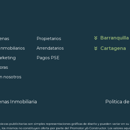
s
Portales
Contáctanos
Barranquilla
enas
Propietarios
Inmobiliarios
Arrendatarios
Cartagena
rketing
Pagos PSE
oras
on nosotros
nas Inmobiliaria
Politica d
ezas publicitarias son simples representaciones gráficas de diseño y pueden variar en su p
a, los mismos no constituyen oferta por parte del Promotor y/o Constructor. Los valores aqu