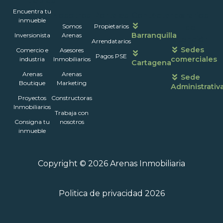
Inmuebles
Encuentra tu
Nosotros
Portales
Contáctanos
Horarios
inmueble
Somos
Propietarios
de
Barranquilla
Inversionista
Arenas
atención
Arrendatarios
Sedes
Comercio e
Asesores
Pagos PSE
comerciales
industria
Inmobiliarios
Cartagena
Arenas
Arenas
Sede
Boutique
Marketing
Administrativ
Proyectos
Constructoras
Inmobiliarios
Trabaja con
Consigna tu
nosotros
inmueble
Copyright © 2026 Arenas Inmobiliaria
Politica de privacidad 2026