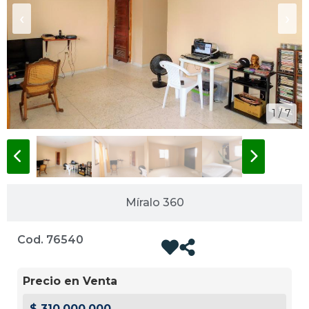
‹
›
1 / 7
Míralo 360
Cod. 76540
Precio en Venta
$ 310.000.000