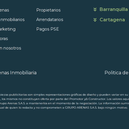
s
Portales
Contáctanos
Barranquilla
enas
Propietarios
Inmobiliarios
Arrendatarios
Cartagena
rketing
Pagos PSE
oras
on nosotros
nas Inmobiliaria
Politica d
ezas publicitarias son simples representaciones gráficas de diseño y pueden variar en su p
a, los mismos no constituyen oferta por parte del Promotor y/o Constructor. Los valores aqu
 Arenas S.A.S. a mantenerlos en el momento de la negociación. La información suminis
ectual de quien lo redacta y no comprometen a GRUPO ARENAS S.A.S. bajo ningún motivo.