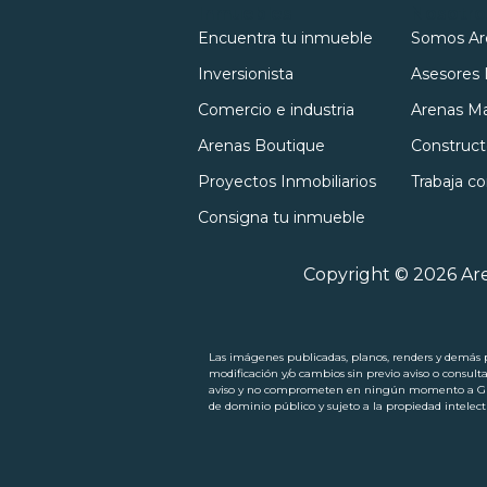
Inmuebles
Nosotro
Encuentra tu inmueble
Somos Ar
Inversionista
Asesores 
Comercio e industria
Arenas Ma
Arenas Boutique
Construct
Proyectos Inmobiliarios
Trabaja c
Consigna tu inmueble
Copyright © 2026 Are
Las imágenes publicadas, planos, renders y demás pi
modificación y/o cambios sin previo aviso o consult
aviso y no comprometen en ningún momento a Grupo
de dominio público y sujeto a la propiedad intel