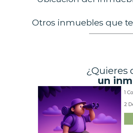
Otros inmuebles que te
¿Quieres
un inm
1 C
2 D