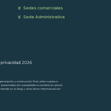
Horarios de atención
Sedes comerciales
Sede Administrativa
e privacidad 2026
ercepción y construcción final, están sujetos a
í presentados son susceptibles a cambios sin previo
trada en el blog u otros ítems informativos son