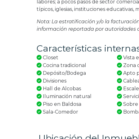
labores; a pocos pasos de sector comercia
típicos, iglesias, instituciones educativas
Nota: La estratificación y/o la facturaci
información reportada por autoridades
Características interna
Closet
Vista e
Cocina tradicional
Zona d
Depósito/Bodega
Apto p
Divisiones
Cable
Hall de Alcobas
Escale
Iluminación natural
Servic
Piso en Baldosa
Sobre 
Sala-Comedor
Bombas
Ubicación del Inmueb