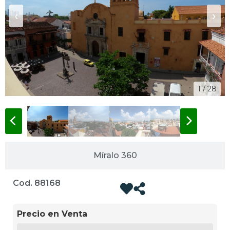
‹
›
1 / 28
Míralo 360
Cod. 88168
Precio en Venta