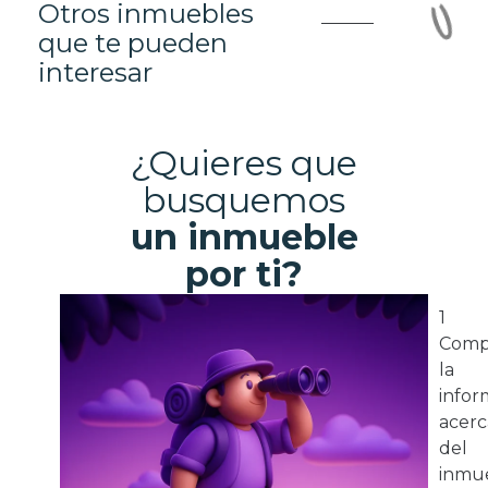
Otros inmuebles
que te pueden
interesar
¿Quieres que
busquemos
un inmueble
por ti?
1
Comp
la
infor
acerc
del
inmue