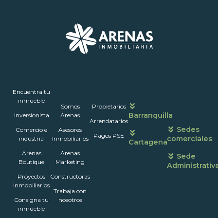
Inmuebles
Encuentra tu
Nosotros
Portales
Contáctanos
Horarios
inmueble
Somos
Propietarios
de
Barranquilla
Inversionista
Arenas
atención
Arrendatarios
Sedes
Comercio e
Asesores
Pagos PSE
comerciales
industria
Inmobiliarios
Cartagena
Arenas
Arenas
Sede
Boutique
Marketing
Administrativ
Proyectos
Constructoras
Inmobiliarios
Trabaja con
Consigna tu
nosotros
inmueble