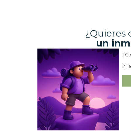
¿Quieres
un inm
1 C
2 D