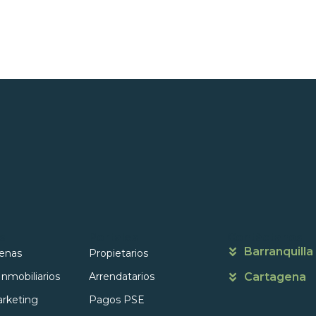
s
Portales
Contáctanos
Barranquilla
enas
Propietarios
Inmobiliarios
Arrendatarios
Cartagena
rketing
Pagos PSE