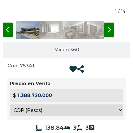
1 / 14
Míralo 360
Cod. 75341
Precio en Venta
$ 1.388.720.000
138,84
3
3