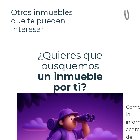
Otros inmuebles
que te pueden
interesar
¿Quieres que
busquemos
un inmueble
por ti?
1
Comp
la
infor
acerc
del