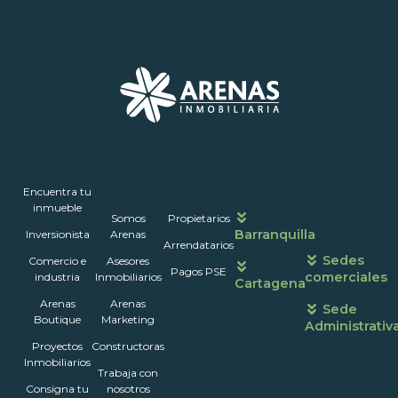
Inmuebles
Encuentra tu
Nosotros
Portales
Contáctanos
Horarios
inmueble
Somos
Propietarios
de
Barranquilla
Inversionista
Arenas
atención
Arrendatarios
Sedes
Comercio e
Asesores
Pagos PSE
comerciales
industria
Inmobiliarios
Cartagena
Arenas
Arenas
Sede
Boutique
Marketing
Administrativ
Proyectos
Constructoras
Inmobiliarios
Trabaja con
Consigna tu
nosotros