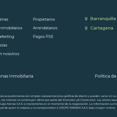
s
Portales
Contáctanos
Barranquilla
enas
Propietarios
Inmobiliarios
Arrendatarios
Cartagena
rketing
Pagos PSE
oras
on nosotros
nas Inmobiliaria
Politica d
ezas publicitarias son simples representaciones gráficas de diseño y pueden variar en su p
a, los mismos no constituyen oferta por parte del Promotor y/o Constructor. Los valores aqu
 Arenas S.A.S. a mantenerlos en el momento de la negociación. La información suminis
ectual de quien lo redacta y no comprometen a GRUPO ARENAS S.A.S. bajo ningún motivo.