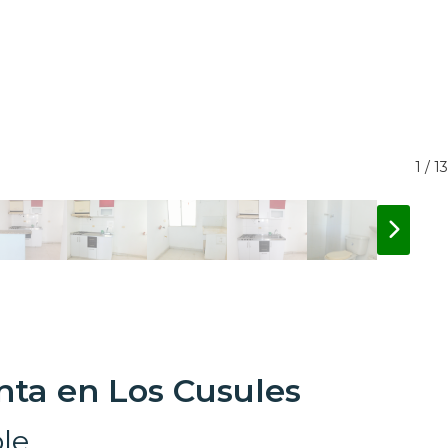
1 / 13
ta en Los Cusules
le