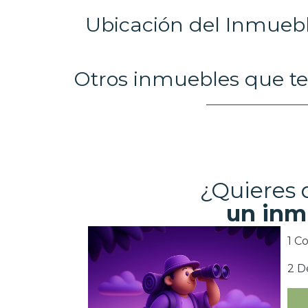
Ubicación del Inmueb
Otros inmuebles que te
¿Quieres
un inm
1 C
2 D