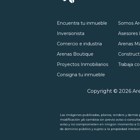
Inmuebles
Nosotro
Encuentra tu inmueble
Somos Ar
Inversionista
Asesores 
Comercio e industria
Arenas Ma
Arenas Boutique
Construct
Proyectos Inmobiliarios
Trabaja c
Consigna tu inmueble
Copyright © 2026 Are
Las imágenes publicadas, planos, renders y demás pi
modificación y/o cambios sin previo aviso o consult
aviso y no comprometen en ningún momento a Grupo
de dominio público y sujeto a la propiedad intel