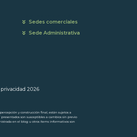
Horarios de atención
Sedes comerciales
Sede Administrativa
e privacidad 2026
ercepción y construcción final, están sujetos a
í presentados son susceptibles a cambios sin previo
trada en el blog u otros ítems informativos son